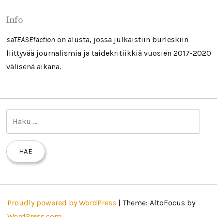
Info
saTEASEfaction
on alusta, jossa julkaistiin burleskiin
liittyvää journalismia ja taidekritiikkiä vuosien 2017-2020
välisenä aikana.
H
a
k
u
:
Proudly powered by WordPress
|
Theme: AltoFocus by
WordPress.com
.