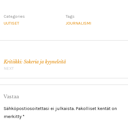
Categories
Tags
UUTISET
JOURNALISMI
Artikkelien selaus
Kritiikki: Sokeria ja kyyneleitä
NEXT
Vastaa
Sähköpostiosoitettasi ei julkaista.
Pakolliset kentät on
merkitty
*