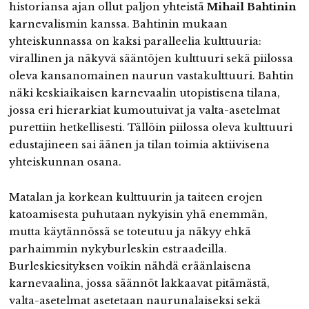
historiansa ajan ollut paljon yhteistä
Mihail Bahtinin
karnevalismin kanssa. Bahtinin mukaan
yhteiskunnassa on kaksi paralleelia kulttuuria:
virallinen ja näkyvä sääntöjen kulttuuri sekä piilossa
oleva kansanomainen naurun vastakulttuuri. Bahtin
näki keskiaikaisen karnevaalin utopistisena tilana,
jossa eri hierarkiat kumoutuivat ja valta-asetelmat
purettiin hetkellisesti. Tällöin piilossa oleva kulttuuri
edustajineen sai äänen ja tilan toimia aktiivisena
yhteiskunnan osana.
Matalan ja korkean kulttuurin ja taiteen erojen
katoamisesta puhutaan nykyisin yhä enemmän,
mutta käytännössä se toteutuu ja näkyy ehkä
parhaimmin nykyburleskin estraadeilla.
Burleskiesityksen voikin nähdä eräänlaisena
karnevaalina, jossa säännöt lakkaavat pitämästä,
valta-asetelmat asetetaan naurunalaiseksi sekä