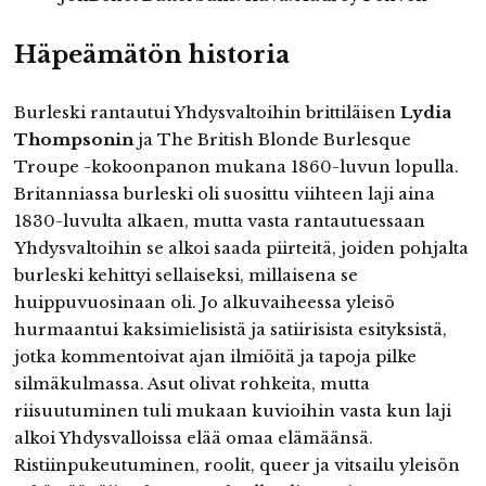
Häpeämätön historia
Burleski rantautui Yhdysvaltoihin brittiläisen
Lydia
Thompsonin
ja The British Blonde Burlesque
Troupe -kokoonpanon mukana 1860-luvun lopulla.
Britanniassa burleski oli suosittu viihteen laji aina
1830-luvulta alkaen, mutta vasta rantautuessaan
Yhdysvaltoihin se alkoi saada piirteitä, joiden pohjalta
burleski kehittyi sellaiseksi, millaisena se
huippuvuosinaan oli. Jo alkuvaiheessa yleisö
hurmaantui kaksimielisistä ja satiirisista esityksistä,
jotka kommentoivat ajan ilmiöitä ja tapoja pilke
silmäkulmassa. Asut olivat rohkeita, mutta
riisuutuminen tuli mukaan kuvioihin vasta kun laji
alkoi Yhdysvalloissa elää omaa elämäänsä.
Ristiinpukeutuminen, roolit, queer ja vitsailu yleisön