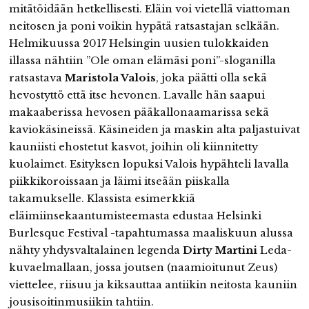
mitätöidään hetkellisesti. Eläin voi vietellä viattoman
neitosen ja poni voikin hypätä ratsastajan selkään.
Helmikuussa 2017 Helsingin uusien tulokkaiden
illassa nähtiin ”Ole oman elämäsi poni”-sloganilla
ratsastava
Maristola Valois
, joka päätti olla sekä
hevostyttö että itse hevonen. Lavalle hän saapui
makaaberissa hevosen pääkallonaamarissa sekä
kaviokäsineissä. Käsineiden ja maskin alta paljastuivat
kauniisti ehostetut kasvot, joihin oli kiinnitetty
kuolaimet. Esityksen lopuksi Valois hypähteli lavalla
piikkikoroissaan ja läimi itseään piiskalla
takamukselle. Klassista esimerkkiä
eläimiinsekaantumisteemasta edustaa Helsinki
Burlesque Festival -tapahtumassa maaliskuun alussa
nähty yhdysvaltalainen legenda
Dirty Martini
Leda-
kuvaelmallaan, jossa joutsen (naamioitunut Zeus)
viettelee, riisuu ja kiksauttaa antiikin neitosta kauniin
jousisoitinmusiikin tahtiin.