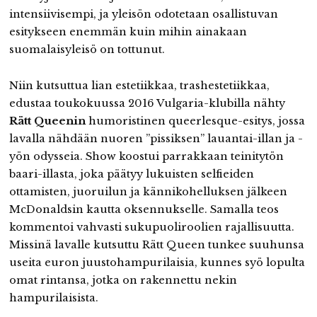
intensiivisempi, ja yleisön odotetaan osallistuvan
esitykseen enemmän kuin mihin ainakaan
suomalaisyleisö on tottunut.
Niin kutsuttua lian estetiikkaa, trashestetiikkaa,
edustaa toukokuussa 2016 Vulgaria-klubilla nähty
Rätt Queenin
humoristinen queerlesque-esitys, jossa
lavalla nähdään nuoren ”pissiksen” lauantai-illan ja -
yön odysseia. Show koostui parrakkaan teinitytön
baari-illasta, joka päätyy lukuisten selfieiden
ottamisten, juoruilun ja kännikohelluksen jälkeen
McDonaldsin kautta oksennukselle. Samalla teos
kommentoi vahvasti sukupuoliroolien rajallisuutta.
Missinä lavalle kutsuttu Rätt Queen tunkee suuhunsa
useita euron juustohampurilaisia, kunnes syö lopulta
omat rintansa, jotka on rakennettu nekin
hampurilaisista.