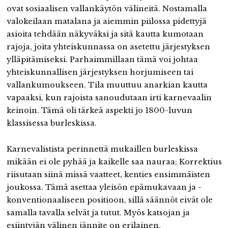
ovat sosiaalisen vallankäytön välineitä. Nostamalla
valokeilaan matalana ja aiemmin piilossa pidettyjä
asioita tehdään näkyväksi ja sitä kautta kumotaan
rajoja, joita yhteiskunnassa on asetettu järjestyksen
ylläpitämiseksi. Parhaimmillaan tämä voi johtaa
yhteiskunnallisen järjestyksen horjumiseen tai
vallankumoukseen. Tila muuttuu anarkian kautta
vapaaksi, kun rajoista sanoudutaan irti karnevaalin
keinoin. Tämä oli tärkeä aspekti jo 1800-luvun
klassisessa burleskissa.
Karnevalistista perinnettä mukaillen burleskissa
mikään ei ole pyhää ja kaikelle saa nauraa; Korrektius
riisutaan siinä missä vaatteet, kenties ensimmäisten
joukossa. Tämä asettaa yleisön epämukavaan ja -
konventionaaliseen positioon, sillä säännöt eivät ole
samalla tavalla selvät ja tutut. Myös katsojan ja
esiintyjän välinen jännite on erilainen,