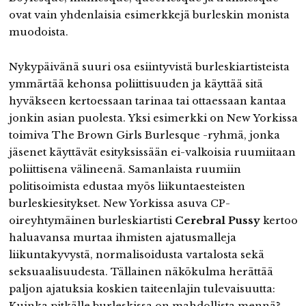
ovat vain yhdenlaisia esimerkkejä burleskin monista
muodoista.
Nykypäivänä suuri osa esiintyvistä burleskiartisteista
ymmärtää kehonsa poliittisuuden ja käyttää sitä
hyväkseen kertoessaan tarinaa tai ottaessaan kantaa
jonkin asian puolesta. Yksi esimerkki on New Yorkissa
toimiva The Brown Girls Burlesque -ryhmä, jonka
jäsenet käyttävät esityksissään ei-valkoisia ruumiitaan
poliittisena välineenä. Samanlaista ruumiin
politisoimista edustaa myös liikuntaesteisten
burleskiesitykset. New Yorkissa asuva CP-
oireyhtymäinen burleskiartisti
Cerebral Pussy
kertoo
haluavansa murtaa ihmisten ajatusmalleja
liikuntakyvystä, normalisoidusta vartalosta sekä
seksuaalisuudesta. Tällainen näkökulma herättää
paljon ajatuksia koskien taiteenlajin tulevaisuutta:
Kuinka pitkälle burleskissa on mahdollista mennä?