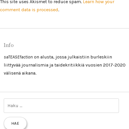
This site uses Akismet to reduce spam.
Learn how your
comment data is processed
.
Info
saTEASEfaction
on alusta, jossa julkaistiin burleskiin
liittyvää journalismia ja taidekritiikkiä vuosien 2017-2020
välisenä aikana.
H
a
k
u