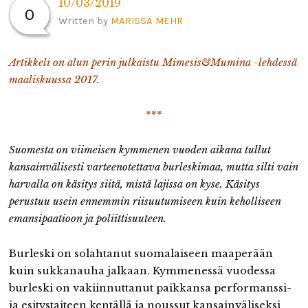
10/03/2019
0
Written by
MARISSA MEHR
Artikkeli on alun perin julkaistu Mimesis&Mumina -lehdessä
maaliskuussa 2017.
***
Suomesta on viimeisen kymmenen vuoden aikana tullut
kansainvälisesti varteenotettava burleskimaa, mutta silti vain
harvalla on käsitys siitä, mistä lajissa on kyse. Käsitys
perustuu usein ennemmin riisuutumiseen kuin keholliseen
emansipaatioon ja poliittisuuteen.
Burleski on solahtanut suomalaiseen maaperään
kuin sukkanauha jalkaan. Kymmenessä vuodessa
burleski on vakiinnuttanut paikkansa performanssi-
ja esitystaiteen kentällä ja noussut kansainväliseksi