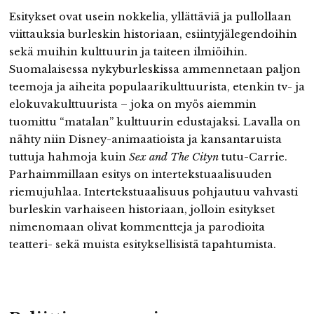
Esitykset ovat usein nokkelia, yllättäviä ja pullollaan
viittauksia burleskin historiaan, esiintyjälegendoihin
sekä muihin kulttuurin ja taiteen ilmiöihin.
Suomalaisessa nykyburleskissa ammennetaan paljon
teemoja ja aiheita populaarikulttuurista, etenkin tv- ja
elokuvakulttuurista – joka on myös aiemmin
tuomittu “matalan” kulttuurin edustajaksi. Lavalla on
nähty niin Disney-animaatioista ja kansantaruista
tuttuja hahmoja kuin
Sex and The Cityn
tutu-Carrie.
Parhaimmillaan esitys on intertekstuaalisuuden
riemujuhlaa. Intertekstuaalisuus pohjautuu vahvasti
burleskin varhaiseen historiaan, jolloin esitykset
nimenomaan olivat kommentteja ja parodioita
teatteri- sekä muista esityksellisistä tapahtumista.