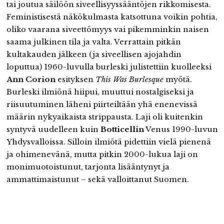
tai joutua säilöön siveellisyyssääntöjen rikkomisesta.
Feministisestä näkökulmasta katsottuna voikin pohtia,
oliko vaarana siveettömyys vai pikemminkin naisen
saama julkinen tila ja valta. Verrattain pitkän
kultakauden jälkeen (ja siveellisen ajojahdin
loputtua) 1960-luvulla burleski julistettiin kuolleeksi
Ann Corion
esityksen
This Was Burlesque
myötä.
Burleski ilmiönä hiipui, muuttui nostalgiseksi ja
riisuutuminen läheni piirteiltään yhä enenevissä
määrin nykyaikaista strippausta. Laji oli kuitenkin
syntyvä uudelleen kuin
Botticellin
Venus 1990-luvun
Yhdysvalloissa. Silloin ilmiötä pidettiin vielä pienenä
ja ohimenevänä, mutta pitkin 2000-lukua laji on
monimuotoistunut, tarjonta lisääntynyt ja
ammattimaistunut – sekä valloittanut Suomen.