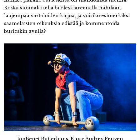
Koska suomalaisella burleskiareenalla nähdään
laajempaa vartaloiden kirjoa, ja voisiko esimerkiksi
saamelaisten oikeuksia edistää ja kommentoida
burleskin avulla?
JonBenet Butterbuns. Kuva: Audrey Penven