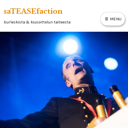
Skip
saTEASEfaction
to
MENU
content
burleskista & kiusoittelun taiteesta
ARTIKKELIT
BURLESKIKIRJA
LINKKEJÄ
YHTEYSTIEDOT