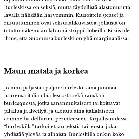
Burleskissa on seksiä, mutta täydellistä alastomuutta
lavalla nähdään harvemmin. Kiusoittelu (tease) ja
riisuutuminen ovat seksuaalikuvastoa, jollaista on
totuttu näkemään lähinnä strippiklubeilla. Ei siis ole
ihme, että Suomessa burleski on yhä marginaalissa.
Maun matala ja korkea
Jo nimi paljastaa paljon: burleski-sana juontaa
juurensa italian burlescosta sekä ranskan
burlesquesta, jotka sananmukaisesti tarkoittavat
pilailua ja ilveilyä, ja ulottuu aina italialaiseen
commedia dell’arten perinteeseen. Kirjallisuudessa
“burleskilla” tarkoitetaan tekstiä tai teosta, joka
yhdistää ylevää ja alhaista. Burleskilla onkin koko