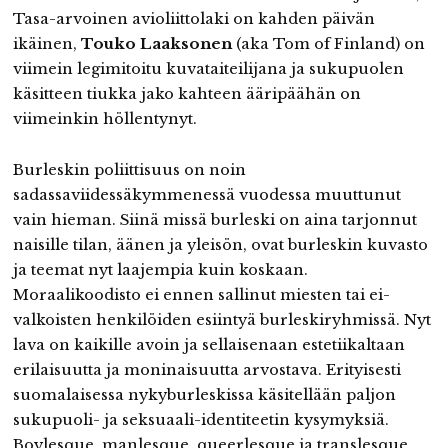
Tasa-arvoinen avioliittolaki on kahden päivän
ikäinen,
Touko Laaksonen
(aka Tom of Finland) on
viimein legimitoitu kuvataiteilijana ja sukupuolen
käsitteen tiukka jako kahteen ääripäähän on
viimeinkin höllentynyt.
Burleskin poliittisuus on noin
sadassaviidessäkymmenessä vuodessa muuttunut
vain hieman. Siinä missä burleski on aina tarjonnut
naisille tilan, äänen ja yleisön, ovat burleskin kuvasto
ja teemat nyt laajempia kuin koskaan.
Moraalikoodisto ei ennen sallinut miesten tai ei-
valkoisten henkilöiden esiintyä burleskiryhmissä. Nyt
lava on kaikille avoin ja sellaisenaan estetiikaltaan
erilaisuutta ja moninaisuutta arvostava. Erityisesti
suomalaisessa nykyburleskissa käsitellään paljon
sukupuoli- ja seksuaali-identiteetin kysymyksiä.
Boylesque, manlesque, queerlesque ja translesque