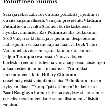
Poliittinen ruumis
Seksi ja seksuaalisuus on aina poliittista ja joskus se
on sitä kirjaimellisesti. Venäjän presidentti
Vladimir
Putinille
on irvailtu Suomen burleskiskenessä
hyökkäysministeri
Raz Putinin
avulla toukokuun
2016 Vulgaria-klubilla ja laajemmin despoottisiin
hallitsijoihin viittaa tuottajana häärivä
Dick Tator
.
Vain mielikuvitus on rajana kun miettii, kuinka
paljon
Trumpia
sivalletaan Yhdysvaltojen
burleskiareenoilla tulevina vuosina; jo vaalitaistelujen
aikaan esitettiin niin tankotanssia Trumpiksi
pukeutuneena kuin
Hillary Clintonin
tasselintäyteisiä voittofantasioita. Helmikuun uusien
kykyjen illassa Trump ”pääsi ääneen” hetkellisesti
Basil Naughtyn
humoristisessa esityksessä, jossa mies
taistelee tietokoneen kanssa todellisuuden välisistä
rajoista.