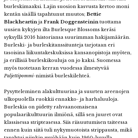
burleskimaaksi. Lajin suosion kasvusta kertoo moni
kentän sisällä tapahtunut muutos;
Bettie
Blackheartin
ja
Frank Doggensteinin
tuottama
uusien kykyjen ilta Burlesque Blossoms keräsi
syksyllä 2016 historiansa suurimman hakijamäärän.
Burleski- ja burleskitanssitunteja tarjotaan eri
tasoisina liikuntakeskuksissa kansanopistoja myöten,
ja erillisiä burleskikouluja on jo kaksi. Suomessa
myös tuotetaan kerran vuodessa ilmestyvää
Paljettipommi
-nimistä burleskilehteä.
Pysytteleminen alakulttuurina ja suurten areenojen
ulkopuolella ruokkii ennakko- ja harhaluuloja.
Burleskia on pidetty rahvaanomaisena
populaarikulttuurin ilmiönä, sillä sen juuret ovat
klassisessa stripteasessa. Siis riisuutumisen taiteessa
ennen kuin siitä tuli nykymuotoista strippausta, mikä
tapahtui niinkin myöhään kuin 1960-luvulla.