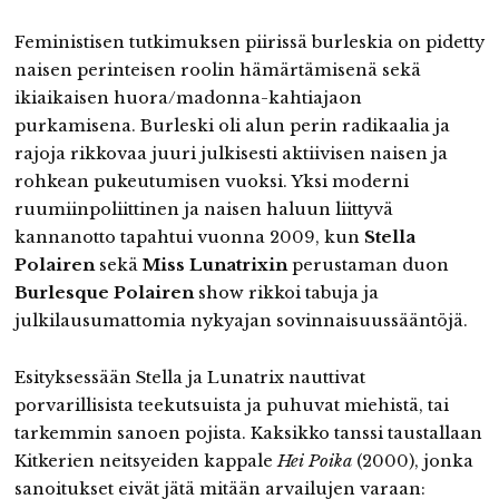
Feministisen tutkimuksen piirissä burleskia on pidetty
naisen perinteisen roolin hämärtämisenä sekä
ikiaikaisen huora/madonna-kahtiajaon
purkamisena. Burleski oli alun perin radikaalia ja
rajoja rikkovaa juuri julkisesti aktiivisen naisen ja
rohkean pukeutumisen vuoksi. Yksi moderni
ruumiinpoliittinen ja naisen haluun liittyvä
kannanotto tapahtui vuonna 2009, kun
Stella
Polairen
sekä
Miss Lunatrixin
perustaman duon
Burlesque Polairen
show rikkoi tabuja ja
julkilausumattomia nykyajan sovinnaisuussääntöjä.
Esityksessään Stella ja Lunatrix nauttivat
porvarillisista teekutsuista ja puhuvat miehistä, tai
tarkemmin sanoen pojista. Kaksikko tanssi taustallaan
Kitkerien neitsyeiden kappale
Hei Poika
(2000), jonka
sanoitukset eivät jätä mitään arvailujen varaan: