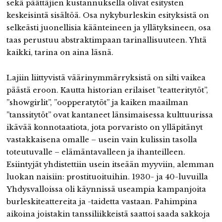
sekä päättäjien kustannuksella olivat esitysten
keskeisintä sisältöä. Osa nykyburleskin esityksistä on
selkeästi juonellisia käänteineen ja yllätyksineen, osa
taas perustuu abstraktimpaan tarinallisuuteen. Yhtä
kaikki, tarina on aina läsnä.
Lajiin liittyvistä väärinymmärryksistä on silti vaikea
päästä eroon. Kautta historian erilaiset ”teatteritytöt”,
”showgirlit”, ”oopperatytöt” ja kaiken maailman
”tanssitytöt” ovat kantaneet länsimaisessa kulttuurissa
ikävää konnotaatiota, jota porvaristo on ylläpitänyt
vastakkaisena omalle – usein vain kulissin tasolla
toteutuvalle – elämäntavalleen ja ihanteilleen.
Esiintyjät yhdistettiin usein itseään myyviin, alemman
luokan naisiin: prostituoituihin. 1930- ja 40-luvuilla
Yhdysvalloissa oli käynnissä useampia kampanjoita
burleskiteattereita ja -taidetta vastaan. Pahimpina
aikoina joistakin tanssiliikkeistä saattoi saada sakkoja