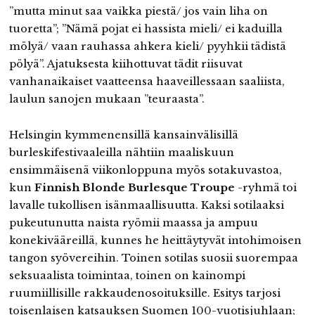
”mutta minut saa vaikka piestä/ jos vain liha on
tuoretta”; ”Nämä pojat ei hassista mieli/ ei kaduilla
mölyä/ vaan rauhassa ahkera kieli/ pyyhkii tädistä
pölyä”. Ajatuksesta kiihottuvat tädit riisuvat
vanhanaikaiset vaatteensa haaveillessaan saaliista,
laulun sanojen mukaan ”teuraasta”.
Helsingin kymmenensillä kansainvälisillä
burleskifestivaaleilla nähtiin maaliskuun
ensimmäisenä viikonloppuna myös sotakuvastoa,
kun
Finnish Blonde Burlesque Troupe
-ryhmä toi
lavalle tukollisen isänmaallisuutta. Kaksi sotilaaksi
pukeutunutta naista ryömii maassa ja ampuu
konekivääreillä, kunnes he heittäytyvät intohimoisen
tangon syövereihin. Toinen sotilas suosii suorempaa
seksuaalista toimintaa, toinen on kainompi
ruumiillisille rakkaudenosoituksille. Esitys tarjosi
toisenlaisen katsauksen Suomen 100-vuotisjuhlaan;