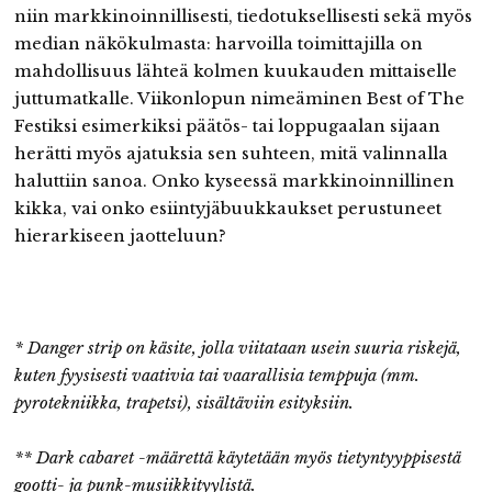
niin markkinoinnillisesti, tiedotuksellisesti sekä myös
median näkökulmasta: harvoilla toimittajilla on
mahdollisuus lähteä kolmen kuukauden mittaiselle
juttumatkalle. Viikonlopun nimeäminen Best of The
Festiksi esimerkiksi päätös- tai loppugaalan sijaan
herätti myös ajatuksia sen suhteen, mitä valinnalla
haluttiin sanoa. Onko kyseessä markkinoinnillinen
kikka, vai onko esiintyjäbuukkaukset perustuneet
hierarkiseen jaotteluun?
* Danger strip on käsite, jolla viitataan usein suuria riskejä,
kuten
fyysisesti
vaativia tai vaarallisia temppuja (mm.
pyrotekniikka, trapetsi), sisältäviin esityksiin.
** Dark cabaret -määrettä käytetään myös tietyntyyppisestä
gootti- ja punk-musiikkityylistä.