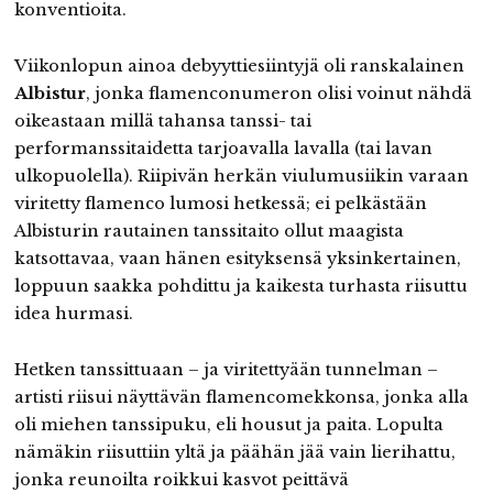
konventioita.
Viikonlopun ainoa debyyttiesiintyjä oli ranskalainen
Albistur
, jonka flamenconumeron olisi voinut nähdä
oikeastaan millä tahansa tanssi- tai
performanssitaidetta tarjoavalla lavalla (tai lavan
ulkopuolella). Riipivän herkän viulumusiikin varaan
viritetty flamenco lumosi hetkessä; ei pelkästään
Albisturin rautainen tanssitaito ollut maagista
katsottavaa, vaan hänen esityksensä yksinkertainen,
loppuun saakka pohdittu ja kaikesta turhasta riisuttu
idea hurmasi.
Hetken tanssittuaan – ja viritettyään tunnelman –
artisti riisui näyttävän flamencomekkonsa, jonka alla
oli miehen tanssipuku, eli housut ja paita. Lopulta
nämäkin riisuttiin yltä ja päähän jää vain lierihattu,
jonka reunoilta roikkui kasvot peittävä