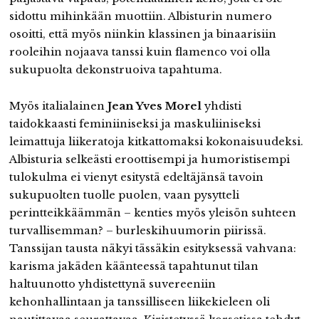
sidottu mihinkään muottiin. Albisturin numero
osoitti, että myös niinkin klassinen ja binaarisiin
rooleihin nojaava tanssi kuin flamenco voi olla
sukupuolta dekonstruoiva tapahtuma.
Myös italialainen
Jean Yves Morel
yhdisti
taidokkaasti feminiiniseksi ja maskuliiniseksi
leimattuja liikeratoja kitkattomaksi kokonaisuudeksi.
Albisturia selkeästi eroottisempi ja humoristisempi
tulokulma ei vienyt esitystä edeltäjänsä tavoin
sukupuolten tuolle puolen, vaan pysytteli
perintteikkäämmän – kenties myös yleisön suhteen
turvallisemman? – burleskihuumorin piirissä.
Tanssijan tausta näkyi tässäkin esityksessä vahvana:
karisma jakäden käänteessä tapahtunut tilan
haltuunotto yhdistettynä suvereeniin
kehonhallintaan ja tanssilliseen liikekieleen oli