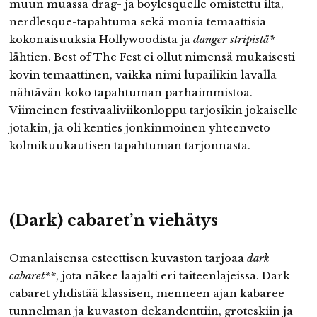
muun muassa drag- ja boylesquelle omistettu ilta,
nerdlesque-tapahtuma sekä monia temaattisia
kokonaisuuksia Hollywoodista ja
danger stripistä*
lähtien. Best of The Fest ei ollut nimensä mukaisesti
kovin temaattinen, vaikka nimi lupailikin lavalla
nähtävän koko tapahtuman parhaimmistoa.
Viimeinen festivaaliviikonloppu tarjosikin jokaiselle
jotakin, ja oli kenties jonkinmoinen yhteenveto
kolmikuukautisen tapahtuman tarjonnasta.
(Dark) cabaret’n viehätys
Omanlaisensa esteettisen kuvaston tarjoaa
dark
cabaret**
, jota näkee laajalti eri taiteenlajeissa. Dark
cabaret yhdistää klassisen, menneen ajan kabaree-
tunnelman ja kuvaston dekandenttiin, groteskiin ja