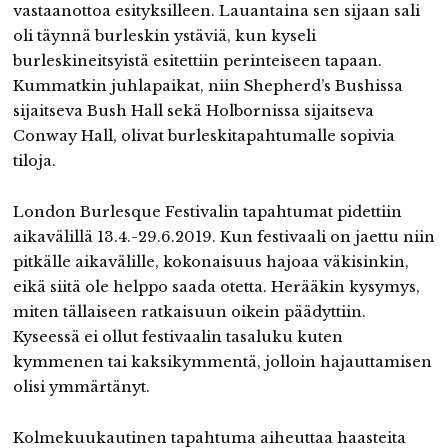
vastaanottoa esityksilleen. Lauantaina sen sijaan sali
oli täynnä burleskin ystäviä, kun kyseli
burleskineitsyistä esitettiin perinteiseen tapaan.
Kummatkin juhlapaikat, niin Shepherd’s Bushissa
sijaitseva Bush Hall sekä Holbornissa sijaitseva
Conway Hall, olivat burleskitapahtumalle sopivia
tiloja.
London Burlesque Festivalin tapahtumat pidettiin
aikavälillä 13.4.-29.6.2019. Kun festivaali on jaettu niin
pitkälle aikavälille, kokonaisuus hajoaa väkisinkin,
eikä siitä ole helppo saada otetta. Herääkin kysymys,
miten tällaiseen ratkaisuun oikein päädyttiin.
Kyseessä ei ollut festivaalin tasaluku kuten
kymmenen tai kaksikymmentä, jolloin hajauttamisen
olisi ymmärtänyt.
Kolmekuukautinen tapahtuma aiheuttaa haasteita