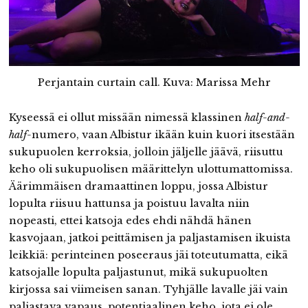
Perjantain curtain call. Kuva: Marissa Mehr
Kyseessä ei ollut missään nimessä klassinen
half-and-
half-
numero, vaan Albistur ikään kuin kuori itsestään
sukupuolen kerroksia, jolloin jäljelle jäävä, riisuttu
keho oli sukupuolisen määrittelyn ulottumattomissa.
Äärimmäisen dramaattinen loppu, jossa Albistur
lopulta riisuu hattunsa ja poistuu lavalta niin
nopeasti, ettei katsoja edes ehdi nähdä hänen
kasvojaan, jatkoi peittämisen ja paljastamisen ikuista
leikkiä: perinteinen poseeraus jäi toteutumatta, eikä
katsojalle lopulta paljastunut, mikä sukupuolten
kirjossa sai viimeisen sanan. Tyhjälle lavalle jäi vain
paljastava vapaus, potentiaalinen keho, jota ei ole