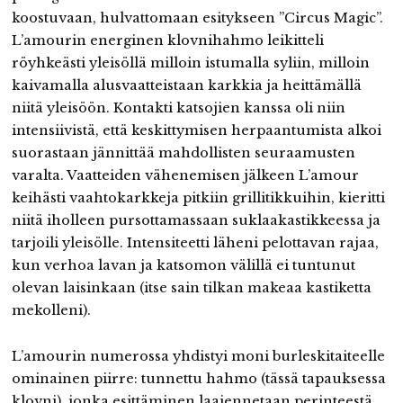
koostuvaan, hulvattomaan esitykseen ”Circus Magic”.
L’amourin energinen klovnihahmo leikitteli
röyhkeästi yleisöllä milloin istumalla syliin, milloin
kaivamalla alusvaatteistaan karkkia ja heittämällä
niitä yleisöön. Kontakti katsojien kanssa oli niin
intensiivistä, että keskittymisen herpaantumista alkoi
suorastaan jännittää mahdollisten seuraamusten
varalta. Vaatteiden vähenemisen jälkeen L’amour
keihästi vaahtokarkkeja pitkiin grillitikkuihin, kieritti
niitä iholleen pursottamassaan suklaakastikkeessa ja
tarjoili yleisölle. Intensiteetti läheni pelottavan rajaa,
kun verhoa lavan ja katsomon välillä ei tuntunut
olevan laisinkaan (itse sain tilkan makeaa kastiketta
mekolleni).
L’amourin numerossa yhdistyi moni burleskitaiteelle
ominainen piirre: tunnettu hahmo (tässä tapauksessa
klovni), jonka esittäminen laajennetaan perinteestä