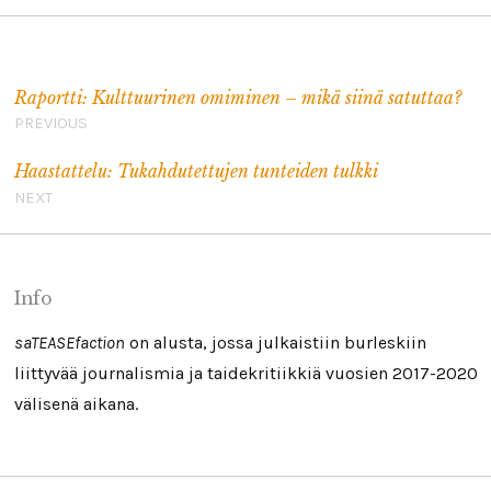
Artikkelien selaus
Raportti: Kulttuurinen omiminen – mikä siinä satuttaa?
PREVIOUS
Haastattelu: Tukahdutettujen tunteiden tulkki
NEXT
Info
saTEASEfaction
on alusta, jossa julkaistiin burleskiin
liittyvää journalismia ja taidekritiikkiä vuosien 2017-2020
välisenä aikana.