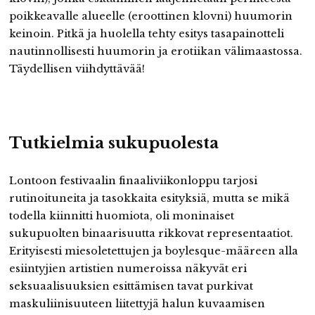
poikkeavalle alueelle (eroottinen klovni) huumorin
keinoin. Pitkä ja huolella tehty esitys tasapainotteli
nautinnollisesti huumorin ja erotiikan välimaastossa.
Täydellisen viihdyttävää!
Tutkielmia sukupuolesta
Lontoon festivaalin finaaliviikonloppu tarjosi
rutinoituneita ja tasokkaita esityksiä, mutta se mikä
todella kiinnitti huomiota, oli moninaiset
sukupuolten binaarisuutta rikkovat representaatiot.
Erityisesti miesoletettujen ja boylesque-määreen alla
esiintyjien artistien numeroissa näkyvät eri
seksuaalisuuksien esittämisen tavat purkivat
maskuliinisuuteen liitettyjä halun kuvaamisen