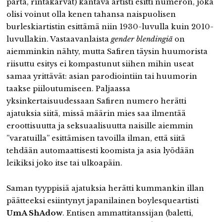
parta, rintakarvat) kantava artisti esitti numeron, joka
olisi voinut olla kenen tahansa naispuolisen
burleskiartistin esittämä niin 1930-luvulla kuin 2010-
luvullakin. Vastaavanlaista
gender blendingiä
on
aiemminkin nähty, mutta Safiren täysin huumorista
riisuttu esitys ei kompastunut siihen mihin useat
samaa yrittävät: asian parodiointiin tai huumorin
taakse piiloutumiseen. Paljaassa
yksinkertaisuudessaan Safiren numero herätti
ajatuksia siitä, missä määrin mies saa ilmentää
eroottisuutta ja seksuaalisuutta naisille aiemmin
”varatuilla” esittämisen tavoilla ilman, että siitä
tehdään automaattisesti koomista ja asia lyödään
leikiksi joko itse tai ulkoapäin.
Saman tyyppisiä ajatuksia herätti kummankin illan
päätteeksi esiintynyt japanilainen boylesqueartisti
UmA ShAdow
. Entisen ammattitanssijan (baletti,