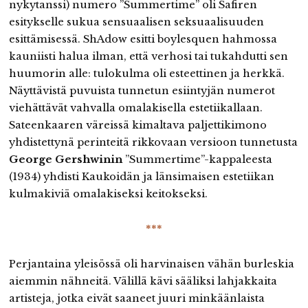
nykytanssi) numero ”Summertime” oli Safiren
esitykselle sukua sensuaalisen seksuaalisuuden
esittämisessä. ShAdow esitti boylesquen hahmossa
kauniisti halua ilman, että verhosi tai tukahdutti sen
huumorin alle: tulokulma oli esteettinen ja herkkä.
Näyttävistä puvuista tunnetun esiintyjän numerot
viehättävät vahvalla omalakisella estetiikallaan.
Sateenkaaren väreissä kimaltava paljettikimono
yhdistettynä perinteitä rikkovaan versioon tunnetusta
George Gershwinin
”Summertime”-kappaleesta
(1934) yhdisti Kaukoidän ja länsimaisen estetiikan
kulmakiviä omalakiseksi keitokseksi.
***
Perjantaina yleisössä oli harvinaisen vähän burleskia
aiemmin nähneitä. Välillä kävi sääliksi lahjakkaita
artisteja, jotka eivät saaneet juuri minkäänlaista