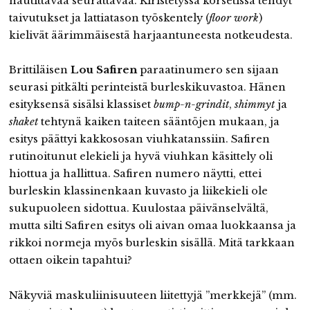
nautittavaa seurattavaa. Kiristetyssä korsetissa tehdyt
taivutukset ja lattiatason työskentely (
floor work
)
kielivät äärimmäisestä harjaantuneesta notkeudesta.
Brittiläisen
Lou Safiren
paraatinumero sen sijaan
seurasi pitkälti perinteistä burleskikuvastoa. Hänen
esityksensä sisälsi klassiset
bump-n-grindit
,
shimmyt
ja
shaket
tehtynä kaiken taiteen sääntöjen mukaan, ja
esitys päättyi kakkososan viuhkatanssiin. Safiren
rutinoitunut elekieli ja hyvä viuhkan käsittely oli
hiottua ja hallittua. Safiren numero näytti, ettei
burleskin klassinenkaan kuvasto ja liikekieli ole
sukupuoleen sidottua. Kuulostaa päivänselvältä,
mutta silti Safiren esitys oli aivan omaa luokkaansa ja
rikkoi normeja myös burleskin sisällä. Mitä tarkkaan
ottaen oikein tapahtui?
Näkyviä maskuliinisuuteen liitettyjä ”merkkejä” (mm.