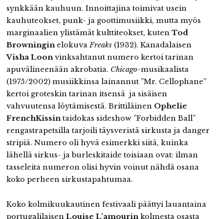
synkkään kauhuun. Innoittajina toimivat usein
kauhuteokset, punk- ja goottimusiikki, mutta myös
marginaalien ylistämät kulttiteokset, kuten
Tod
Browningin
elokuva
Freaks
(1932). Kanadalaisen
Visha Loon
vinksahtanut numero kertoi tarinan
apuvälineenään akrobatia.
Chicago
-musikaalista
(1975/2002) musiikkinsa lainannut ”Mr. Cellophane”
kertoi groteskin tarinan itsensä ja sisäisen
vahvuutensa löytämisestä. Brittiläinen
Ophelie
FrenchKissin
taidokas sideshow ”Forbidden Ball”
rengastrapetsilla tarjoili täysveristä sirkusta ja danger
stripiä. Numero oli hyvä esimerkki siitä, kuinka
lähellä sirkus- ja burleskitaide toisiaan ovat: ilman
tasseleita numeron olisi hyvin voinut nähdä osana
koko perheen sirkustapahtumaa.
Koko kolmikuukautinen festivaali päättyi lauantaina
portugalilaisen
Louise L’amourin
kolmesta osasta