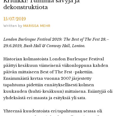
Kritiikki: Tummia sävyjä ja
dekonstruktiota
15/07/2019
Written by
MARISSA MEHR
London Burlesque Festival 2019: The Best of The Fest 28.–
29.6.2019, Bush Hall & Conway Hall, Lontoo.
Historian kolmastoista London Burlesque Festival
päättyi kesäkuun viimeisenä viikonloppuna kahden
päivän mittaiseen Best of The Fest -pakettiin.
Ensimmäistä kertaa vuonna 2007 järjestetty
tapahtuma pidettiin ennätyksellisesti kolmen
kuukauden (huhti-kesäkuun) mittaisena. Esiintyjiä oli
yhdeksästä eri maasta ja esityksiä yli sata.
Yhteensä kuudentoista eri tapahtuman seassa oli