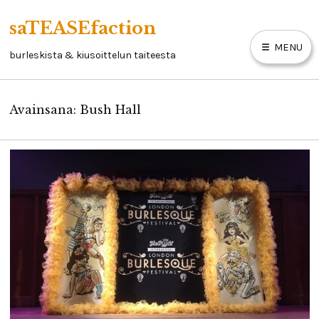
Skip
saTEASEfaction
to
MENU
content
burleskista & kiusoittelun taiteesta
Avainsana:
Bush Hall
ARTIKKELIT
BURLESKIKIRJA
LINKKEJÄ
YHTEYSTIEDOT