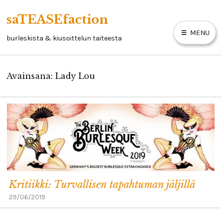
Skip
saTEASEfaction
to
MENU
content
burleskista & kiusoittelun taiteesta
Avainsana:
Lady Lou
ARTIKKELIT
BURLESKIKIRJA
LINKKEJÄ
YHTEYSTIEDOT
Kritiikki: Turvallisen tapahtuman jäljillä
29/06/2019