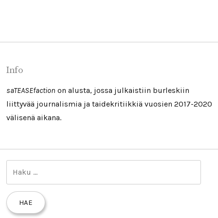
Info
saTEASEfaction
on alusta, jossa julkaistiin burleskiin
liittyvää journalismia ja taidekritiikkiä vuosien 2017-2020
välisenä aikana.
H
a
k
u