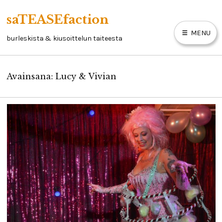
Skip
saTEASEfaction
to
MENU
content
burleskista & kiusoittelun taiteesta
Avainsana:
Lucy & Vivian
ARTIKKELIT
BURLESKIKIRJA
LINKKEJÄ
YHTEYSTIEDOT