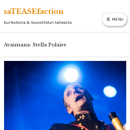
Skip
saTEASEfaction
to
MENU
content
burleskista & kiusoittelun taiteesta
Avainsana:
Stella Polaire
ARTIKKELIT
BURLESKIKIRJA
LINKKEJÄ
YHTEYSTIEDOT