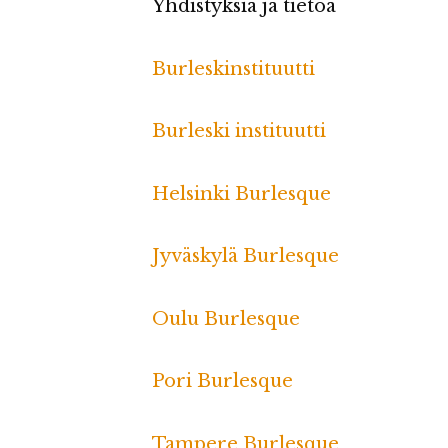
Yhdistyksiä ja tietoa
Burleskinstituutti
Burleski instituutti
Helsinki Burlesque
Jyväskylä Burlesque
Oulu Burlesque
Pori Burlesque
Tampere Burlesque