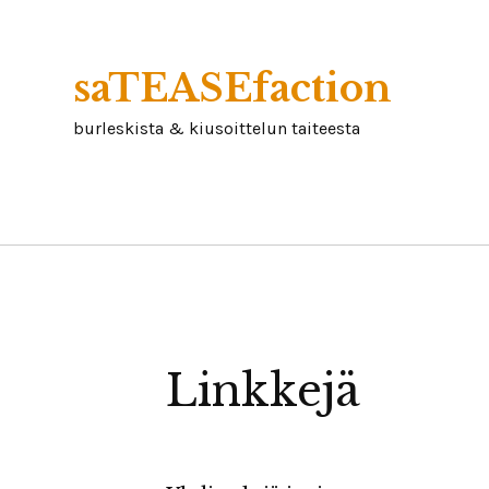
Skip
to
content
saTEASEfaction
burleskista & kiusoittelun taiteesta
Linkkejä