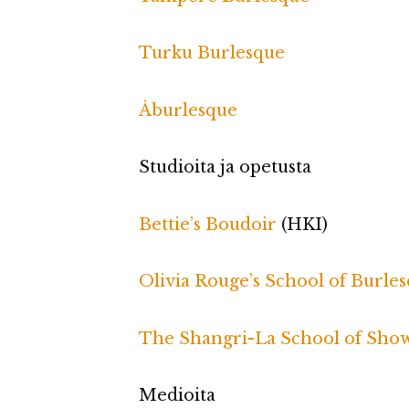
Turku Burlesque
Åburlesque
Studioita ja opetusta
Bettie’s Boudoir
(HKI)
Olivia Rouge’s School of Burle
The Shangri-La School of Show
Medioita