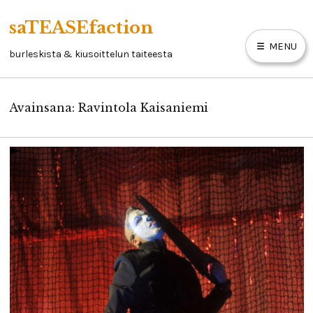
Skip
saTEASEfaction
to
MENU
content
burleskista & kiusoittelun taiteesta
Avainsana:
Ravintola Kaisaniemi
ARTIKKELIT
BURLESKIKIRJA
LINKKEJÄ
YHTEYSTIEDOT