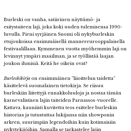
Burleski on vanha, satiirinen näyttämö- ja
esitystaiteen laji, joka koki uuden tulemisensa 1990-
luvulla. Pieni syrjäinen Suomi oli nykyburleskin
etujoukoissa ensimmäisellä mannereurooppalaisella
festivaalillaan. Kymmenen vuotta myöhemmin laji on
levinnyt ympäri maailman, ja se työllistää laajan
joukon ihmisiä. Keitä he oikein ovat?
Burleskikirja
on ensimmäinen ”liioittelun taidetta”
käsittelevä suomalainen tietokirja. Se riisuu
burleskiin liitettyjä ennakkoluuloja ja nostaa tämän
karnevalistisen lajin taiteiden Parnassos-vuorelle.
Kattava, kauniisti kuvitettu teos esittelee burleskin
historiaa ja tutustuttaa lukijansa niin showponin
arkeen, suurimpiin legendoihin kuin kotimaisiin
nykytekijöihin. Samalla se tarkastelee lajin