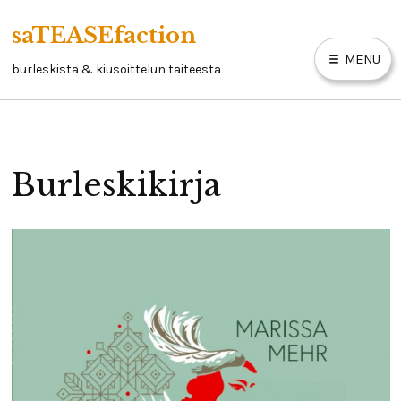
Skip
saTEASEfaction
to
MENU
content
burleskista & kiusoittelun taiteesta
ARTIKKELIT
Burleskikirja
BURLESKIKIRJA
LINKKEJÄ
YHTEYSTIEDOT