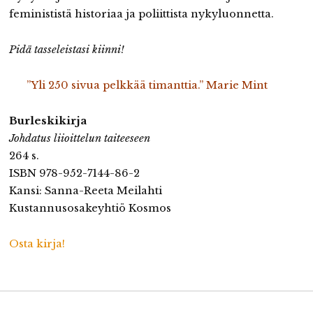
feminististä historiaa ja poliittista nykyluonnetta.
Pidä tasseleistasi kiinni!
”Yli 250 sivua pelkkää timanttia.” Marie Mint
Burleskikirja
Johdatus liioittelun taiteeseen
264 s.
ISBN 978-952-7144-86-2
Kansi: Sanna-Reeta Meilahti
Kustannusosakeyhtiö Kosmos
Osta kirja!