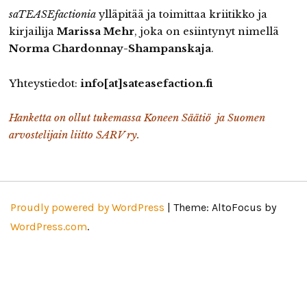
saTEASEfactionia
ylläpitää ja toimittaa kriitikko ja
kirjailija
Marissa Mehr
, joka on esiintynyt nimellä
Norma Chardonnay-Shampanskaja
.
Yhteystiedot:
info[at]sateasefaction.fi
Hanketta on ollut tukemassa Koneen Säätiö ja Suomen
arvostelijain liitto SARV ry.
Proudly powered by WordPress
|
Theme: AltoFocus by
WordPress.com
.