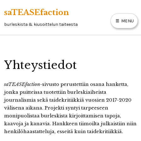
Skip
saTEASEfaction
to
MENU
content
burleskista & kiusoittelun taiteesta
ARTIKKELIT
Yhteystiedot
BURLESKIKIRJA
LINKKEJÄ
saTEASEfaction
-sivusto perustettiin osana hanketta,
YHTEYSTIEDOT
jonka puitteissa tuotettiin burleskiaiheista
journalismia sekä taidekritiikkiä vuosien 2017-2020
välisena aikana. Projekti syntyi tarpeeseen
monipuolistaa burleskista kirjoittamisen tapoja,
kaavoja ja kanavia. Hankkeen tiimoilta julkaistiin niin
henkilöhaastatteluja, esseitä kuin taidekritiikkiä.