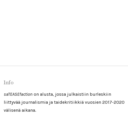
Vastine Luksusongelmia-blogin kirjoitukseen
23/05/2019
Info
saTEASEfaction
on alusta, jossa julkaistiin burleskiin
liittyvää journalismia ja taidekritiikkiä vuosien 2017-2020
välisenä aikana.