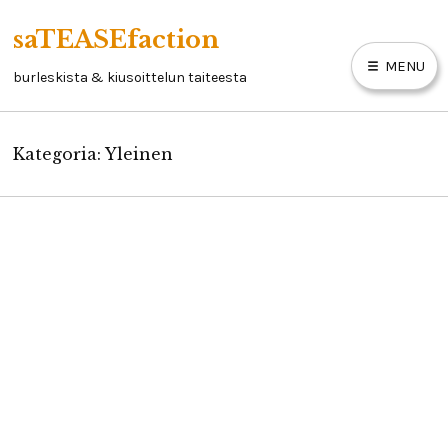
Skip
saTEASEfaction
to
MENU
content
burleskista & kiusoittelun taiteesta
Kategoria:
Yleinen
ARTIKKELIT
BURLESKIKIRJA
LINKKEJÄ
YHTEYSTIEDOT