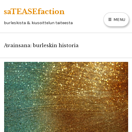
Skip
saTEASEfaction
to
MENU
content
burleskista & kiusoittelun taiteesta
Avainsana:
burleskin historia
ARTIKKELIT
BURLESKIKIRJA
LINKKEJÄ
YHTEYSTIEDOT