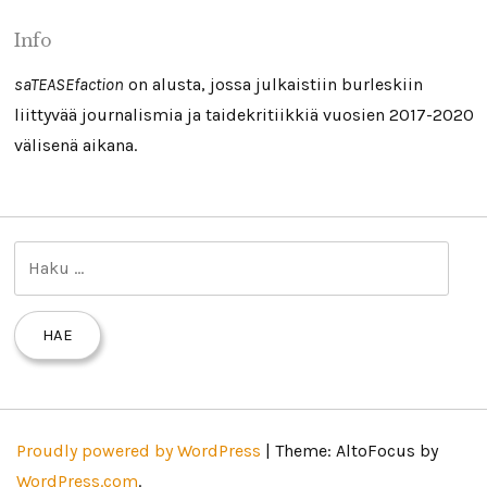
Info
saTEASEfaction
on alusta, jossa julkaistiin burleskiin
liittyvää journalismia ja taidekritiikkiä vuosien 2017-2020
välisenä aikana.
H
a
k
u
:
Proudly powered by WordPress
|
Theme: AltoFocus by
WordPress.com
.