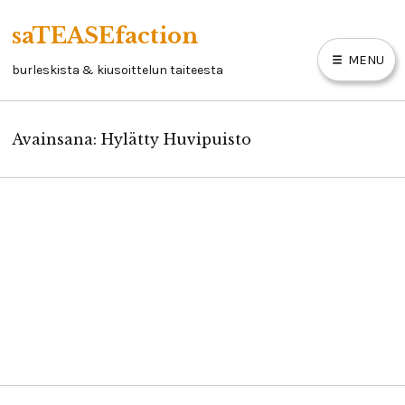
Skip
saTEASEfaction
to
MENU
content
burleskista & kiusoittelun taiteesta
Avainsana:
Hylätty Huvipuisto
ARTIKKELIT
BURLESKIKIRJA
Haastattelu: Lady Winkheart seilaa
LINKKEJÄ
Neitsytsaarille
15/10/2017
YHTEYSTIEDOT