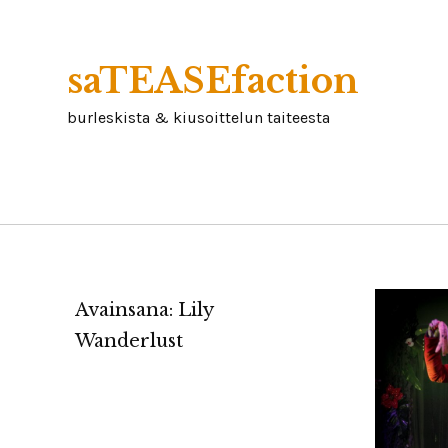
Skip
to
content
saTEASEfaction
burleskista & kiusoittelun taiteesta
Avainsana:
Lily
Wanderlust