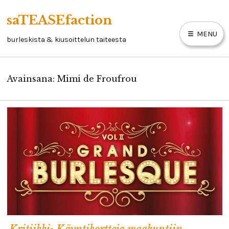
Skip
saTEASEfaction
to
MENU
content
burleskista & kiusoittelun taiteesta
Avainsana:
Mimi de Froufrou
ARTIKKELIT
BURLESKIKIRJA
LINKKEJÄ
YHTEYSTIEDOT
Kritiikki: Käyntikortteja maakuntiin