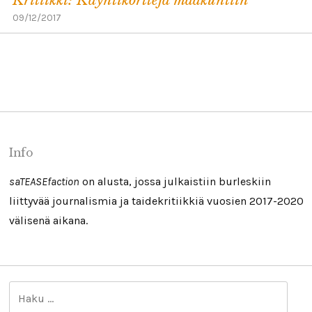
09/12/2017
Info
saTEASEfaction
on alusta, jossa julkaistiin burleskiin
liittyvää journalismia ja taidekritiikkiä vuosien 2017-2020
välisenä aikana.
H
a