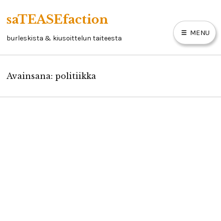
Skip
saTEASEfaction
to
MENU
content
burleskista & kiusoittelun taiteesta
Avainsana:
politiikka
ARTIKKELIT
BURLESKIKIRJA
LINKKEJÄ
YHTEYSTIEDOT
Kritiikki: Turvallisen tapahtuman jäljillä
29/06/2019