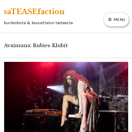
Skip
saTEASEfaction
to
MENU
content
burleskista & kiusoittelun taiteesta
Avainsana:
Rubies-Klubit
ARTIKKELIT
BURLESKIKIRJA
LINKKEJÄ
YHTEYSTIEDOT