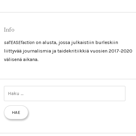
Info
saTEASEfaction
on alusta, jossa julkaistiin burleskiin
liittyvää journalismia ja taidekritiikkiä vuosien 2017-2020
välisenä aikana.
H
a
k
u
: