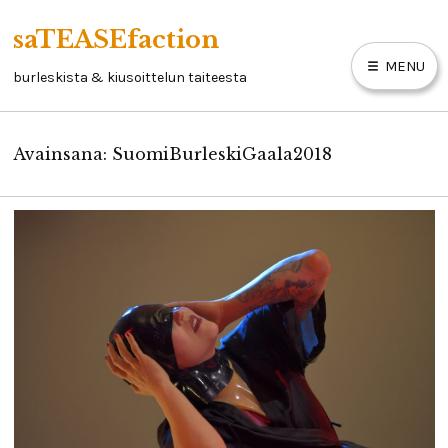
Skip
saTEASEfaction
to
MENU
content
burleskista & kiusoittelun taiteesta
Avainsana:
SuomiBurleskiGaala2018
ARTIKKELIT
BURLESKIKIRJA
LINKKEJÄ
YHTEYSTIEDOT