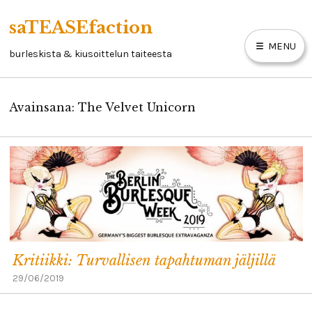
Skip
saTEASEfaction
to
MENU
content
burleskista & kiusoittelun taiteesta
Avainsana:
The Velvet Unicorn
ARTIKKELIT
BURLESKIKIRJA
LINKKEJÄ
YHTEYSTIEDOT
Kritiikki: Turvallisen tapahtuman jäljillä
29/06/2019