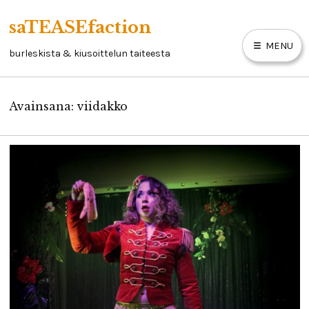
Skip
saTEASEfaction
to
MENU
content
burleskista & kiusoittelun taiteesta
Avainsana:
viidakko
ARTIKKELIT
BURLESKIKIRJA
LINKKEJÄ
YHTEYSTIEDOT