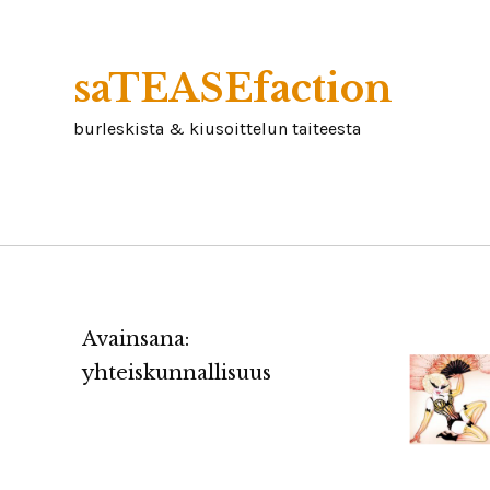
Skip
to
content
saTEASEfaction
burleskista & kiusoittelun taiteesta
Avainsana:
yhteiskunnallisuus