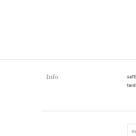
Info
saTE
taid
H