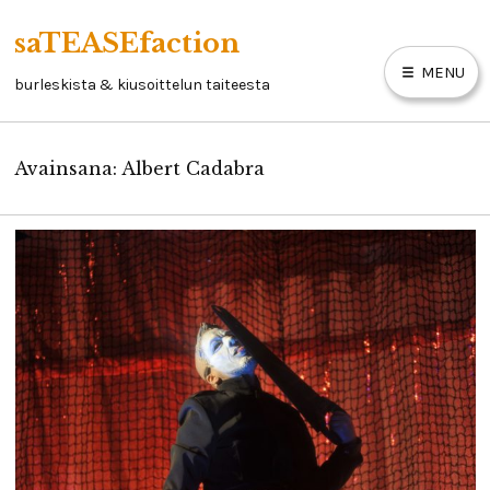
Skip
saTEASEfaction
to
MENU
content
burleskista & kiusoittelun taiteesta
Avainsana:
Albert Cadabra
ARTIKKELIT
BURLESKIKIRJA
LINKKEJÄ
YHTEYSTIEDOT