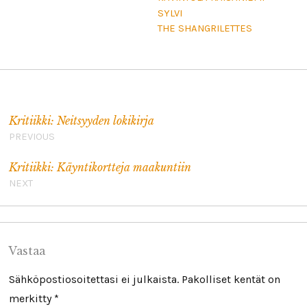
SYLVI
THE SHANGRILETTES
Artikkelien selaus
Kritiikki: Neitsyyden lokikirja
PREVIOUS
Kritiikki: Käyntikortteja maakuntiin
NEXT
Vastaa
Sähköpostiosoitettasi ei julkaista.
Pakolliset kentät on
merkitty
*