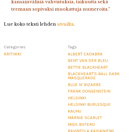
kansainvälisiä vahvistuksia, taikuutta sekä
teemaan sopivaksi muokattuja numeroita.”
Lue koko teksti lehden
sivuilta
.
Categories
Tags
KRITIIKKI
ALBERT CADABRA
BENT VAN DER BLEU
BETTIE BLACKHEART
BLACKHEART'S BALL DARK
MASQUERADE
BLUE N' BIZARRE
FRANK DOGGENSTEIN
HELSINKI
HELSINKI BURLESQUE
KAUHU
MARNIE SCARLET
MISS BOTERO
RAVINTOLA KAISANIEMI