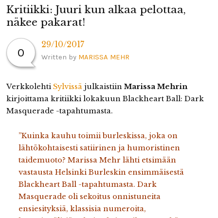
Kritiikki: Juuri kun alkaa pelottaa,
näkee pakarat!
29/10/2017
0
Written by
MARISSA MEHR
Verkkolehti
Sylvissä
julkaistiin
Marissa
Mehrin
kirjoittama kritiikki lokakuun Blackheart Ball: Dark
Masquerade -tapahtumasta.
”Kuinka kauhu toimii burleskissa, joka on
lähtökohtaisesti satiirinen ja humoristinen
taidemuoto? Marissa Mehr lähti etsimään
vastausta Helsinki Burleskin ensimmäisestä
Blackheart Ball -tapahtumasta. Dark
Masquerade oli sekoitus onnistuneita
ensiesityksiä, klassisia numeroita,