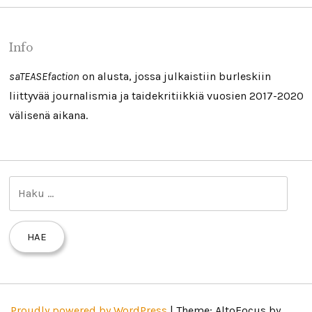
Info
saTEASEfaction
on alusta, jossa julkaistiin burleskiin
liittyvää journalismia ja taidekritiikkiä vuosien 2017-2020
välisenä aikana.
H
a
k
u
:
Proudly powered by WordPress
|
Theme: AltoFocus by