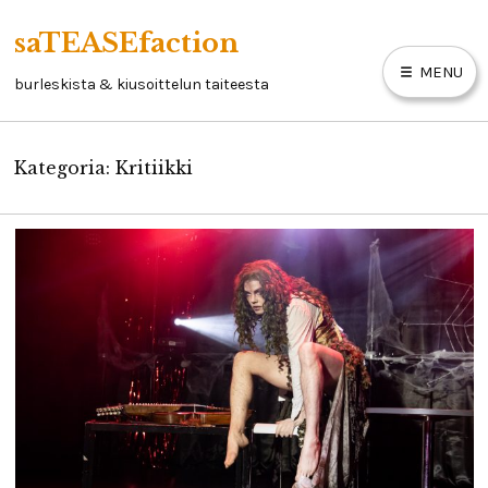
Skip
saTEASEfaction
to
MENU
content
burleskista & kiusoittelun taiteesta
Kategoria:
Kritiikki
ARTIKKELIT
BURLESKIKIRJA
LINKKEJÄ
YHTEYSTIEDOT