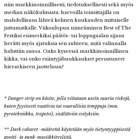
niin markkinoinnillisesti, tiedotuksellisesti sekä myös
median näkökulmasta: harvoilla toimittajilla on
mahdollisuus lähteä kolmen kuukauden mittaiselle
juttumatkalle. Viikonlopun nimeäminen Best of The
Festiksi esimerkiksi päätös- tai loppugaalan sijaan
herätti myös ajatuksia sen suhteen, mitä valinnalla
haluttiin sanoa. Onko kyseessä markkinoinnillinen
kikka, vai onko esiintyjäbuukkaukset perustuneet
hierarkiseen jaotteluun?
* Danger strip on käsite, jolla viitataan usein suuria riskejä,
kuten
fyysisesti
vaativia tai vaarallisia temppuja (mm.
pyrotekniikka, trapetsi), sisältäviin esityksiin.
** Dark cabaret -määrettä käytetään myös tietyntyyppisestä
gootti- ja punk-musiikkityylistä.