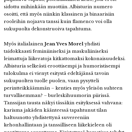
sidottu mihinkään muottiin. Albisturin numero
osoitti, että myös niinkin klassinen ja binaarisiin
rooleihin nojaava tanssi kuin flamenco voi olla
sukupuolta dekonstruoiva tapahtuma.
Myös italialainen
Jean Yves Morel
yhdisti
taidokkaasti feminiiniseksi ja maskuliiniseksi
leimattuja liikeratoja kitkattomaksi kokonaisuudeksi.
Albisturia selkeästi eroottisempi ja humoristisempi
tulokulma ei vienyt esitystä edeltäjänsä tavoin
sukupuolten tuolle puolen, vaan pysytteli
perintteikkäämmän – kenties myös yleisön suhteen
turvallisemman? – burleskihuumorin piirissä.
Tanssijan tausta näkyi tässäkin esityksessä vahvana:
karisma jakäden käänteessä tapahtunut tilan
haltuunotto yhdistettynä suvereeniin
kehonhallintaan ja tanssilliseen liikekieleen oli