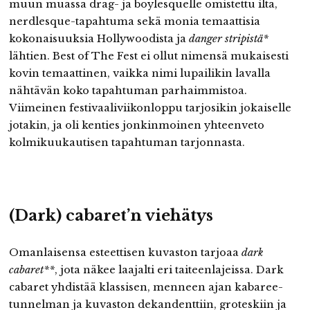
muun muassa drag- ja boylesquelle omistettu ilta,
nerdlesque-tapahtuma sekä monia temaattisia
kokonaisuuksia Hollywoodista ja
danger stripistä*
lähtien. Best of The Fest ei ollut nimensä mukaisesti
kovin temaattinen, vaikka nimi lupailikin lavalla
nähtävän koko tapahtuman parhaimmistoa.
Viimeinen festivaaliviikonloppu tarjosikin jokaiselle
jotakin, ja oli kenties jonkinmoinen yhteenveto
kolmikuukautisen tapahtuman tarjonnasta.
(Dark) cabaret’n viehätys
Omanlaisensa esteettisen kuvaston tarjoaa
dark
cabaret**
, jota näkee laajalti eri taiteenlajeissa. Dark
cabaret yhdistää klassisen, menneen ajan kabaree-
tunnelman ja kuvaston dekandenttiin, groteskiin ja