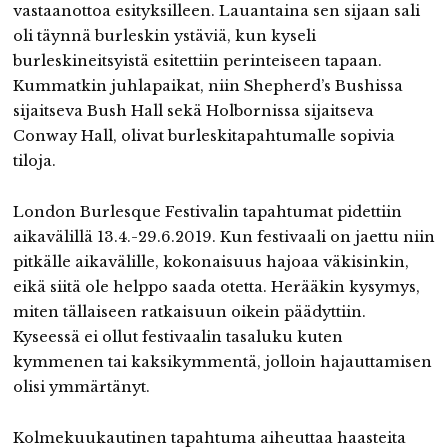
vastaanottoa esityksilleen. Lauantaina sen sijaan sali
oli täynnä burleskin ystäviä, kun kyseli
burleskineitsyistä esitettiin perinteiseen tapaan.
Kummatkin juhlapaikat, niin Shepherd’s Bushissa
sijaitseva Bush Hall sekä Holbornissa sijaitseva
Conway Hall, olivat burleskitapahtumalle sopivia
tiloja.
London Burlesque Festivalin tapahtumat pidettiin
aikavälillä 13.4.-29.6.2019. Kun festivaali on jaettu niin
pitkälle aikavälille, kokonaisuus hajoaa väkisinkin,
eikä siitä ole helppo saada otetta. Herääkin kysymys,
miten tällaiseen ratkaisuun oikein päädyttiin.
Kyseessä ei ollut festivaalin tasaluku kuten
kymmenen tai kaksikymmentä, jolloin hajauttamisen
olisi ymmärtänyt.
Kolmekuukautinen tapahtuma aiheuttaa haasteita