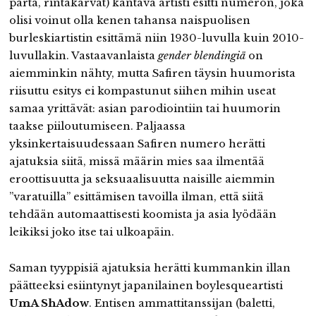
parta, rintakarvat) kantava artisti esitti numeron, joka
olisi voinut olla kenen tahansa naispuolisen
burleskiartistin esittämä niin 1930-luvulla kuin 2010-
luvullakin. Vastaavanlaista
gender blendingiä
on
aiemminkin nähty, mutta Safiren täysin huumorista
riisuttu esitys ei kompastunut siihen mihin useat
samaa yrittävät: asian parodiointiin tai huumorin
taakse piiloutumiseen. Paljaassa
yksinkertaisuudessaan Safiren numero herätti
ajatuksia siitä, missä määrin mies saa ilmentää
eroottisuutta ja seksuaalisuutta naisille aiemmin
”varatuilla” esittämisen tavoilla ilman, että siitä
tehdään automaattisesti koomista ja asia lyödään
leikiksi joko itse tai ulkoapäin.
Saman tyyppisiä ajatuksia herätti kummankin illan
päätteeksi esiintynyt japanilainen boylesqueartisti
UmA ShAdow
. Entisen ammattitanssijan (baletti,