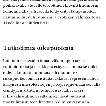
poikkeavalle alueelle (eroottinen klovni) huumorin
keinoin. Pitkä ja huolella tehty esitys tasapainotteli
nautinnollisesti huumorin ja erotiikan välimaastossa.
Täydellisen viihdyttävää!
Tutkielmia sukupuolesta
Lontoon festivaalin finaaliviikonloppu tarjosi
rutinoituneita ja tasokkaita esityksiä, mutta se mikä
todella kiinnitti huomiota, oli moninaiset
sukupuolten binaarisuutta rikkovat representaatiot.
Erityisesti miesoletettujen ja boylesque-määreen alla
esiintyjien artistien numeroissa näkyvät eri
seksuaalisuuksien esittämisen tavat purkivat
maskuliinisuuteen liitettyjä halun kuvaamisen