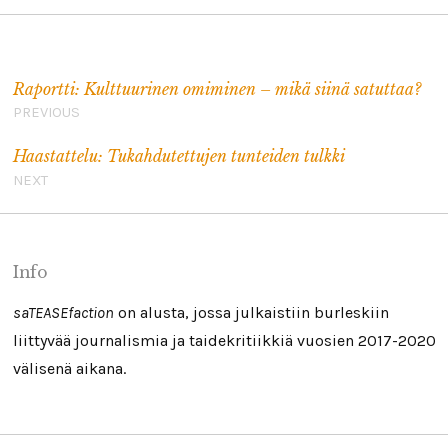
Artikkelien selaus
Raportti: Kulttuurinen omiminen – mikä siinä satuttaa?
PREVIOUS
Haastattelu: Tukahdutettujen tunteiden tulkki
NEXT
Info
saTEASEfaction
on alusta, jossa julkaistiin burleskiin
liittyvää journalismia ja taidekritiikkiä vuosien 2017-2020
välisenä aikana.