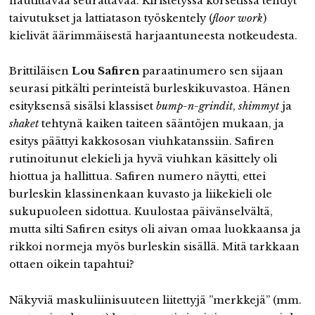
nautittavaa seurattavaa. Kiristetyssä korsetissa tehdyt
taivutukset ja lattiatason työskentely (
floor work
)
kielivät äärimmäisestä harjaantuneesta notkeudesta.
Brittiläisen
Lou Safiren
paraatinumero sen sijaan
seurasi pitkälti perinteistä burleskikuvastoa. Hänen
esityksensä sisälsi klassiset
bump-n-grindit
,
shimmyt
ja
shaket
tehtynä kaiken taiteen sääntöjen mukaan, ja
esitys päättyi kakkososan viuhkatanssiin. Safiren
rutinoitunut elekieli ja hyvä viuhkan käsittely oli
hiottua ja hallittua. Safiren numero näytti, ettei
burleskin klassinenkaan kuvasto ja liikekieli ole
sukupuoleen sidottua. Kuulostaa päivänselvältä,
mutta silti Safiren esitys oli aivan omaa luokkaansa ja
rikkoi normeja myös burleskin sisällä. Mitä tarkkaan
ottaen oikein tapahtui?
Näkyviä maskuliinisuuteen liitettyjä ”merkkejä” (mm.