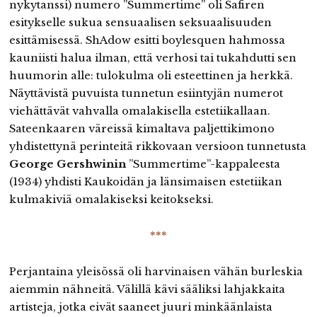
nykytanssi) numero ”Summertime” oli Safiren
esitykselle sukua sensuaalisen seksuaalisuuden
esittämisessä. ShAdow esitti boylesquen hahmossa
kauniisti halua ilman, että verhosi tai tukahdutti sen
huumorin alle: tulokulma oli esteettinen ja herkkä.
Näyttävistä puvuista tunnetun esiintyjän numerot
viehättävät vahvalla omalakisella estetiikallaan.
Sateenkaaren väreissä kimaltava paljettikimono
yhdistettynä perinteitä rikkovaan versioon tunnetusta
George Gershwinin
”Summertime”-kappaleesta
(1934) yhdisti Kaukoidän ja länsimaisen estetiikan
kulmakiviä omalakiseksi keitokseksi.
***
Perjantaina yleisössä oli harvinaisen vähän burleskia
aiemmin nähneitä. Välillä kävi sääliksi lahjakkaita
artisteja, jotka eivät saaneet juuri minkäänlaista