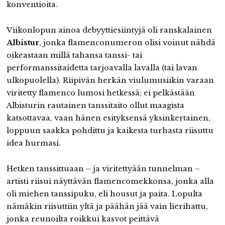
konventioita.
Viikonlopun ainoa debyyttiesiintyjä oli ranskalainen
Albistur
, jonka flamenconumeron olisi voinut nähdä
oikeastaan millä tahansa tanssi- tai
performanssitaidetta tarjoavalla lavalla (tai lavan
ulkopuolella). Riipivän herkän viulumusiikin varaan
viritetty flamenco lumosi hetkessä; ei pelkästään
Albisturin rautainen tanssitaito ollut maagista
katsottavaa, vaan hänen esityksensä yksinkertainen,
loppuun saakka pohdittu ja kaikesta turhasta riisuttu
idea hurmasi.
Hetken tanssittuaan – ja viritettyään tunnelman –
artisti riisui näyttävän flamencomekkonsa, jonka alla
oli miehen tanssipuku, eli housut ja paita. Lopulta
nämäkin riisuttiin yltä ja päähän jää vain lierihattu,
jonka reunoilta roikkui kasvot peittävä