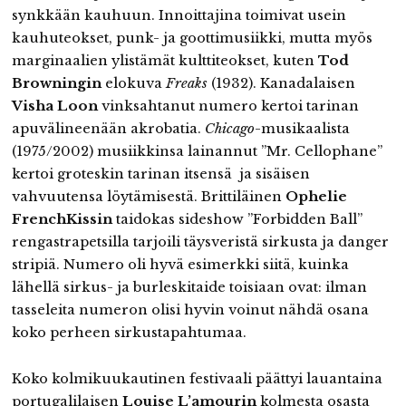
synkkään kauhuun. Innoittajina toimivat usein
kauhuteokset, punk- ja goottimusiikki, mutta myös
marginaalien ylistämät kulttiteokset, kuten
Tod
Browningin
elokuva
Freaks
(1932). Kanadalaisen
Visha Loon
vinksahtanut numero kertoi tarinan
apuvälineenään akrobatia.
Chicago
-musikaalista
(1975/2002) musiikkinsa lainannut ”Mr. Cellophane”
kertoi groteskin tarinan itsensä ja sisäisen
vahvuutensa löytämisestä. Brittiläinen
Ophelie
FrenchKissin
taidokas sideshow ”Forbidden Ball”
rengastrapetsilla tarjoili täysveristä sirkusta ja danger
stripiä. Numero oli hyvä esimerkki siitä, kuinka
lähellä sirkus- ja burleskitaide toisiaan ovat: ilman
tasseleita numeron olisi hyvin voinut nähdä osana
koko perheen sirkustapahtumaa.
Koko kolmikuukautinen festivaali päättyi lauantaina
portugalilaisen
Louise L’amourin
kolmesta osasta