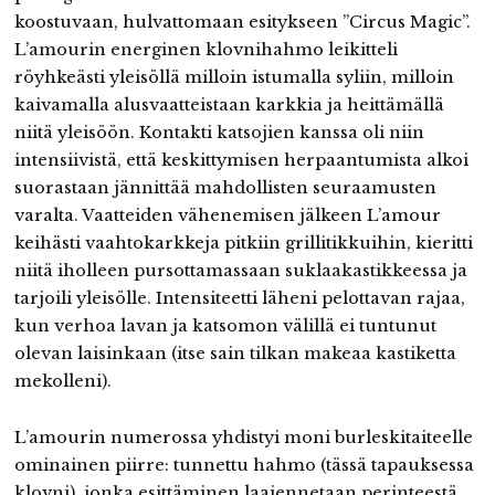
koostuvaan, hulvattomaan esitykseen ”Circus Magic”.
L’amourin energinen klovnihahmo leikitteli
röyhkeästi yleisöllä milloin istumalla syliin, milloin
kaivamalla alusvaatteistaan karkkia ja heittämällä
niitä yleisöön. Kontakti katsojien kanssa oli niin
intensiivistä, että keskittymisen herpaantumista alkoi
suorastaan jännittää mahdollisten seuraamusten
varalta. Vaatteiden vähenemisen jälkeen L’amour
keihästi vaahtokarkkeja pitkiin grillitikkuihin, kieritti
niitä iholleen pursottamassaan suklaakastikkeessa ja
tarjoili yleisölle. Intensiteetti läheni pelottavan rajaa,
kun verhoa lavan ja katsomon välillä ei tuntunut
olevan laisinkaan (itse sain tilkan makeaa kastiketta
mekolleni).
L’amourin numerossa yhdistyi moni burleskitaiteelle
ominainen piirre: tunnettu hahmo (tässä tapauksessa
klovni), jonka esittäminen laajennetaan perinteestä