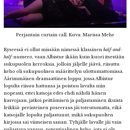
Perjantain curtain call. Kuva: Marissa Mehr
Kyseessä ei ollut missään nimessä klassinen
half-and-
half-
numero, vaan Albistur ikään kuin kuori itsestään
sukupuolen kerroksia, jolloin jäljelle jäävä, riisuttu
keho oli sukupuolisen määrittelyn ulottumattomissa.
Äärimmäisen dramaattinen loppu, jossa Albistur
lopulta riisuu hattunsa ja poistuu lavalta niin
nopeasti, ettei katsoja edes ehdi nähdä hänen
kasvojaan, jatkoi peittämisen ja paljastamisen ikuista
leikkiä: perinteinen poseeraus jäi toteutumatta, eikä
katsojalle lopulta paljastunut, mikä sukupuolten
kirjossa sai viimeisen sanan. Tyhjälle lavalle jäi vain
paljastava vapaus, potentiaalinen keho, jota ei ole