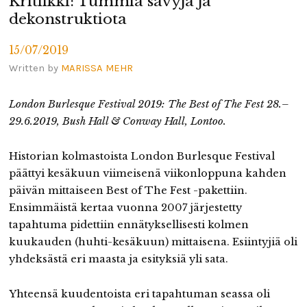
Kritiikki: Tummia sävyjä ja
dekonstruktiota
15/07/2019
Written by
MARISSA MEHR
London Burlesque Festival 2019: The Best of The Fest 28.–
29.6.2019, Bush Hall & Conway Hall, Lontoo.
Historian kolmastoista London Burlesque Festival
päättyi kesäkuun viimeisenä viikonloppuna kahden
päivän mittaiseen Best of The Fest -pakettiin.
Ensimmäistä kertaa vuonna 2007 järjestetty
tapahtuma pidettiin ennätyksellisesti kolmen
kuukauden (huhti-kesäkuun) mittaisena. Esiintyjiä oli
yhdeksästä eri maasta ja esityksiä yli sata.
Yhteensä kuudentoista eri tapahtuman seassa oli