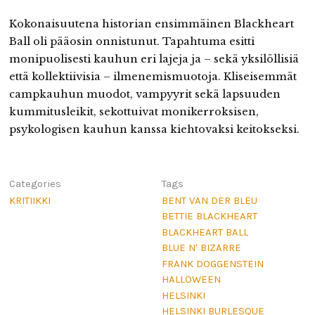
Kokonaisuutena historian ensimmäinen Blackheart
Ball oli pääosin onnistunut. Tapahtuma esitti
monipuolisesti kauhun eri lajeja ja – sekä yksilöllisiä
että kollektiivisia – ilmenemismuotoja. Kliseisemmät
campkauhun muodot, vampyyrit sekä lapsuuden
kummitusleikit, sekottuivat monikerroksisen,
psykologisen kauhun kanssa kiehtovaksi keitokseksi.
Categories
Tags
KRITIIKKI
BENT VAN DER BLEU
BETTIE BLACKHEART
BLACKHEART BALL
BLUE N' BIZARRE
FRANK DOGGENSTEIN
HALLOWEEN
HELSINKI
HELSINKI BURLESQUE