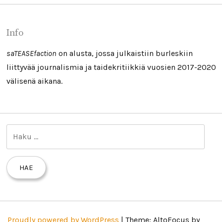
Info
saTEASEfaction
on alusta, jossa julkaistiin burleskiin
liittyvää journalismia ja taidekritiikkiä vuosien 2017-2020
välisenä aikana.
H
a
k
u
:
Proudly powered by WordPress
|
Theme: AltoFocus by