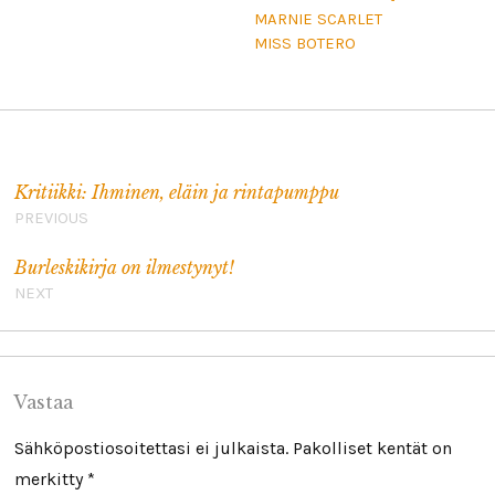
MARNIE SCARLET
MISS BOTERO
Artikkelien selaus
Kritiikki: Ihminen, eläin ja rintapumppu
PREVIOUS
Burleskikirja on ilmestynyt!
NEXT
Vastaa
Sähköpostiosoitettasi ei julkaista.
Pakolliset kentät on
merkitty
*