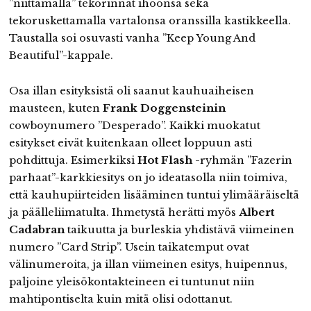
”niittamalla” tekorinnat ihoonsa sekä
tekoruskettamalla vartalonsa oranssilla kastikkeella.
Taustalla soi osuvasti vanha ”Keep Young And
Beautiful”-kappale.
Osa illan esityksistä oli saanut kauhuaiheisen
mausteen, kuten
Frank Doggensteinin
cowboynumero ”Desperado”. Kaikki muokatut
esitykset eivät kuitenkaan olleet loppuun asti
pohdittuja. Esimerkiksi
Hot Flash
-ryhmän ”Fazerin
parhaat”-karkkiesitys on jo ideatasolla niin toimiva,
että kauhupiirteiden lisääminen tuntui ylimääräiseltä
ja päälleliimatulta. Ihmetystä herätti myös
Albert
Cadabran
taikuutta ja burleskia yhdistävä viimeinen
numero ”Card Strip”. Usein taikatemput ovat
välinumeroita, ja illan viimeinen esitys, huipennus,
paljoine yleisökontakteineen ei tuntunut niin
mahtipontiselta kuin mitä olisi odottanut.