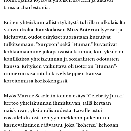
holhoojansa löytävät yhteisen sävelen ja alkavat
tanssia charlestonia.
Eniten yhteiskunnallista tykitystä tuli illan ulkolaisilta
vahvuuksilta. Ranskalaisen
Miss Boteron
lyyriset ja
kiehtovan oudot esitykset suorastaan kutsuivat
tulkitsemaan. ”Surgeon” sekä ”Human” kuvastivat
kohtaamaamme jokapäiväistä kauhua, kun yksilö on
konfliktissa yhteiskunnan ja sosiaalisten odotusten
kanssa. Erityisen vaikuttava oli Boteron ”Human”-
numeron sisääntulo kävelykeppien kanssa
korottomissa korkokengissä.
Myös Marnie Scarletin toinen esitys ”Celebrity Junki”
kertoo yhteiskunnan ihmiskuvan, tällä kertaan
naiskuvan, yksipuolisuudesta. Lavalle astui
roskalehdistöstä tehtyyn mekkoon pukeutunut
karnevalistinen rääväsuu, joka ”kohensi” kehoaan