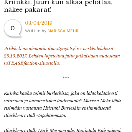
Kritiikki: Juuri kun alkaa pelottaa,
näkee pakarat!
03/04/2019
0
Written by
MARISSA MEHR
Artikkeli on aiemmin ilmestynyt
Sylvi
-verkkolehdessä
29.10.2017. Lehden lopetettua juttu julkaistaan uudestaan
saTEASEfaction-sivustolla.
***
Kuinka kauhu toimii burleskissa, joka on lähtökohtaisesti
satiirinen ja humoristinen taidemuoto? Marissa Mehr lähti
etsimään vastausta Helsinki Burleskin ensimmäisestä
Blackheart Ball -tapahtumasta.
Blackheart Ball: Dark Masquerade. Ravintola Kaisaniemi,