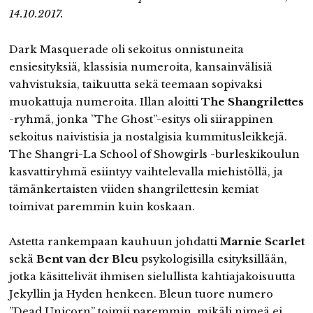
14.10.2017.
Dark Masquerade oli sekoitus onnistuneita
ensiesityksiä, klassisia numeroita, kansainvälisiä
vahvistuksia, taikuutta sekä teemaan sopivaksi
muokattuja numeroita. Illan aloitti
The Shangrilettes
-ryhmä, jonka ”The Ghost”-esitys oli siirappinen
sekoitus naivistisia ja nostalgisia kummitusleikkejä.
The Shangri-La School of Showgirls -burleskikoulun
kasvattiryhmä esiintyy vaihtelevalla miehistöllä, ja
tämänkertaisten viiden shangrilettesin kemiat
toimivat paremmin kuin koskaan.
Astetta rankempaan kauhuun johdatti
Marnie Scarlet
sekä
Bent van der Bleu
psykologisilla esityksillään,
jotka käsittelivät ihmisen sielullista kahtiajakoisuutta
Jekyllin ja Hyden henkeen. Bleun tuore numero
”Dead Unicorn” toimii paremmin, mikäli nimeä ei