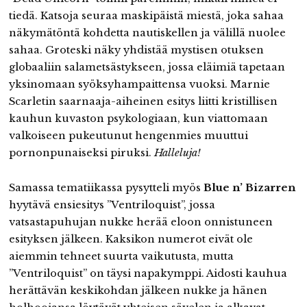
tiedä. Katsoja seuraa maskipäistä miestä, joka sahaa
näkymätöntä kohdetta nautiskellen ja välillä nuolee
sahaa. Groteski näky yhdistää mystisen otuksen
globaaliin salametsästykseen, jossa eläimiä tapetaan
yksinomaan syöksyhampaittensa vuoksi. Marnie
Scarletin saarnaaja-aiheinen esitys liitti kristillisen
kauhun kuvaston psykologiaan, kun viattomaan
valkoiseen pukeutunut hengenmies muuttui
pornonpunaiseksi piruksi.
Halleluja!
Samassa tematiikassa pysytteli myös
Blue n’ Bizarren
hyytävä ensiesitys ”Ventriloquist”, jossa
vatsastapuhujan nukke herää eloon onnistuneen
esityksen jälkeen. Kaksikon numerot eivät ole
aiemmin tehneet suurta vaikutusta, mutta
”Ventriloquist” on täysi napakymppi. Aidosti kauhua
herättävän keskikohdan jälkeen nukke ja hänen