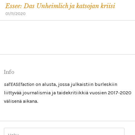
Essee: Das Unheimlich ja katsojan kriisi
01/11/2020
Info
saTEASEfaction
on alusta, jossa julkaistiin burleskiin
liittyvää journalismia ja taidekritiikkiä vuosien 2017-2020
välisenä aikana.
H