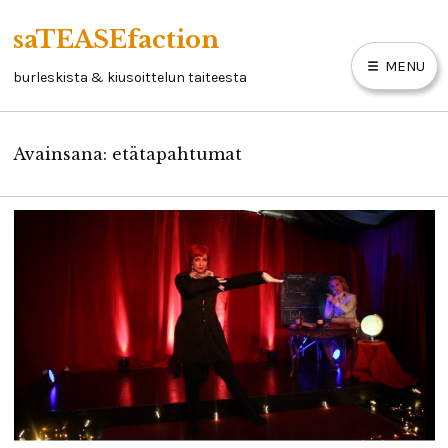
Skip
saTEASEfaction
to
MENU
content
burleskista & kiusoittelun taiteesta
Avainsana:
etätapahtumat
ARTIKKELIT
BURLESKIKIRJA
LINKKEJÄ
YHTEYSTIEDOT