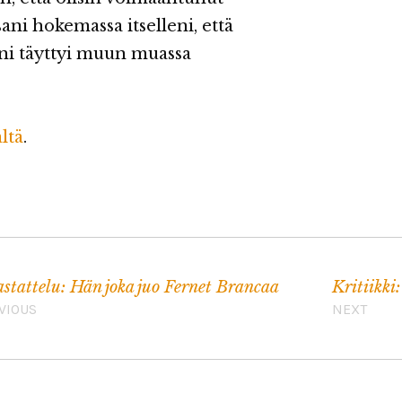
ani hokemassa itselleni, että
äni täyttyi muun muassa
ältä
.
stattelu: Hän joka juo Fernet Brancaa
Kritiikki
VIOUS
NEXT