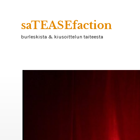
Skip
to
content
saTEASEfaction
burleskista & kiusoittelun taiteesta