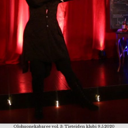
Olohuonekabaree vol. 3: Tieteiden klubi 9.5.2020