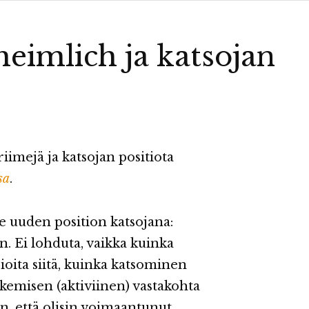
eimlich ja katsojan
riimejä ja katsojan positiota
sa
.
e uuden position katsojana:
n. Ei lohduta, vaikka kuinka
ioita siitä, kuinka katsominen
tekemisen (aktiviinen) vastakohta
an, että olisin voimaantunut