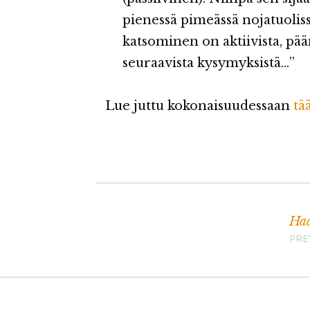
pienessä pimeässä nojatuoliss
katsominen on aktiivista, pä
seuraavista kysymyksistä…”
Lue juttu kokonaisuudessaan
tä
Haa
Artikkelien selaus
PRE