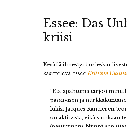
Essee: Das Unh
kriisi
Kesällä ilmestyi burleskin livest
käsittelevä essee
Kritiikin Uutisis
”Etätapahtuma tarjosi minull
passiivisen ja nurkkakuntaise
lukisi Jacques Rancièren teor
on aktiivista, eikä suinkaan 
(passiivinen). Niinpä sen sija