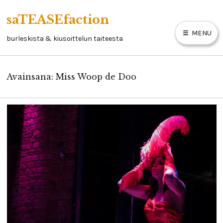
Skip
saTEASEfaction
to
MENU
content
burleskista & kiusoittelun taiteesta
Avainsana:
Miss Woop de Doo
ARTIKKELIT
BURLESKIKIRJA
LINKKEJÄ
YHTEYSTIEDOT