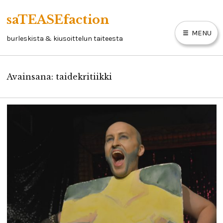
Skip
saTEASEfaction
to
MENU
content
burleskista & kiusoittelun taiteesta
Avainsana:
taidekritiikki
ARTIKKELIT
BURLESKIKIRJA
LINKKEJÄ
YHTEYSTIEDOT