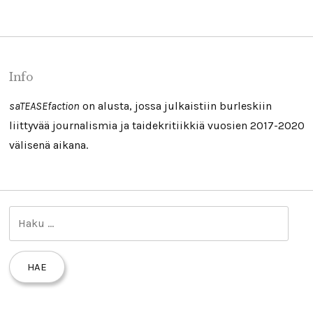
Info
saTEASEfaction
on alusta, jossa julkaistiin burleskiin
liittyvää journalismia ja taidekritiikkiä vuosien 2017-2020
välisenä aikana.
H
a
k
u
: